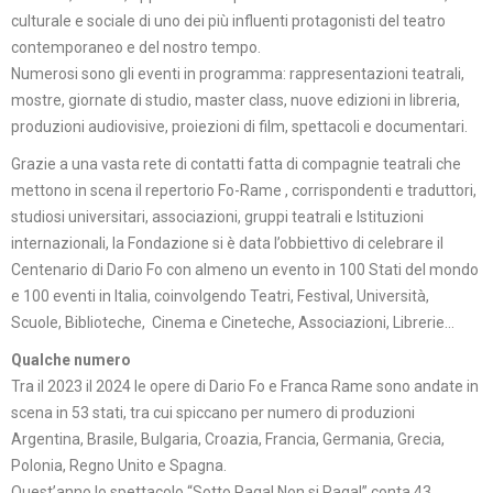
culturale e sociale di uno dei più influenti protagonisti del teatro
contemporaneo e del nostro tempo.
Numerosi sono gli eventi in programma: rappresentazioni teatrali,
mostre, giornate di studio, master class, nuove edizioni in libreria,
produzioni audiovisive, proiezioni di film, spettacoli e documentari.
Grazie a una vasta rete di contatti fatta di compagnie teatrali che
mettono in scena il repertorio Fo-Rame , corrispondenti e traduttori,
studiosi universitari, associazioni, gruppi teatrali e Istituzioni
internazionali, la Fondazione si è data l’obbiettivo di celebrare il
Centenario di Dario Fo con almeno un evento in 100 Stati del mondo
e 100 eventi in Italia, coinvolgendo Teatri, Festival, Università,
Scuole, Biblioteche, Cinema e Cineteche, Associazioni, Librerie…
Qualche numero
Tra il 2023 il 2024 le opere di Dario Fo e Franca Rame sono andate in
scena in 53 stati, tra cui spiccano per numero di produzioni
Argentina, Brasile, Bulgaria, Croazia, Francia, Germania, Grecia,
Polonia, Regno Unito e Spagna.
Quest’anno lo spettacolo “Sotto Paga! Non si Paga!” conta 43