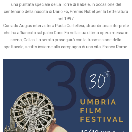
una puntata speciale de La Torre di Babele, in occasione del
centenario della nascita di Dario Fo, Premio Nobel per la Letteratura
nel 1997.
Corrado Augias intervisterà Paola Cortellesi, straordinaria interprete
che ha affiancato sul palco Dario Fo nella sua ultima opera messa in
scena, Callas. La serata proseguirà con la trasmissione dello
spettacolo, scritto insieme alla compagna di una vita, Franca Rame.