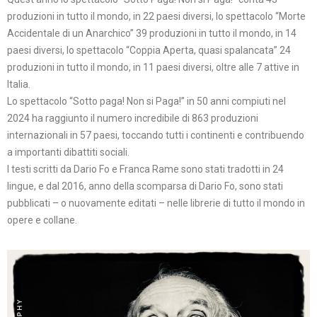
produzioni in tutto il mondo, in 22 paesi diversi, lo spettacolo “Morte
Accidentale di un Anarchico” 39 produzioni in tutto il mondo, in 14
paesi diversi, lo spettacolo “Coppia Aperta, quasi spalancata” 24
produzioni in tutto il mondo, in 11 paesi diversi, oltre alle 7 attive in
Italia.
Lo spettacolo “Sotto paga! Non si Paga!” in 50 anni compiuti nel
2024 ha raggiunto il numero incredibile di 863 produzioni
internazionali in 57 paesi, toccando tutti i continenti e contribuendo
a importanti dibattiti sociali.
I testi scritti da Dario Fo e Franca Rame sono stati tradotti in 24
lingue, e dal 2016, anno della scomparsa di Dario Fo, sono stati
pubblicati – o nuovamente editati – nelle librerie di tutto il mondo in
opere e collane.