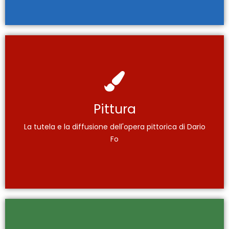
Dario Fo Pittore
Pittura
Eventi, Mostre, Percorsi espositivi 2.0, Scenotecnica,
La tutela e la diffusione dell'opera pittorica di Dario
Certificati di autentica, Cataloghi
Fo