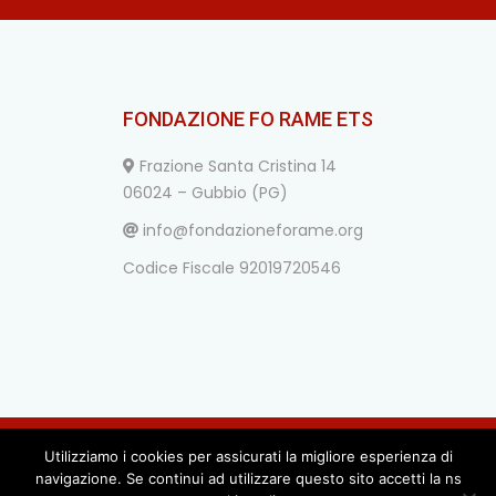
FONDAZIONE FO RAME ETS
Frazione Santa Cristina 14
06024 – Gubbio (PG)
info@fondazioneforame.org
Codice Fiscale 92019720546
Utilizziamo i cookies per assicurati la migliore esperienza di
© Fondazione Dario Fo e Franca Rame ETS | All rights
navigazione. Se continui ad utilizzare questo sito accetti la ns