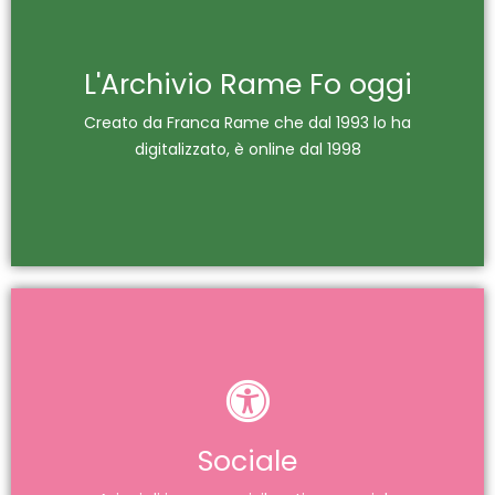
Il futuro dell'Archivio Rame Fo
L'Archivio Rame Fo oggi
Patrimonio culturale riconosciuto "di interesse
Creato da Franca Rame che dal 1993 lo ha
storico" dal MIBACT nel 2015
digitalizzato, è online dal 1998
La memoria di Dario Fo e Franca
Rame
Il progetto Kore de Alcatraz per donne sopravvissute
Sociale
a Storie di violenza, la partecipazione ad eventi e la