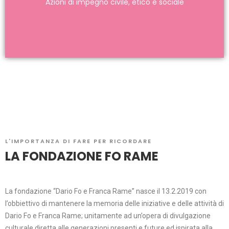
Azioni di impegno civile, etico e sociale
collaborazione con realtà che lavorano per dare
voce ai più deboli.
L'IMPORTANZA DI FARE PER RICORDARE
LA FONDAZIONE FO RAME
La fondazione “Dario Fo e Franca Rame” nasce il 13.2.2019 con
l’obbiettivo di mantenere la memoria delle iniziative e delle attività di
Dario Fo e Franca Rame; unitamente ad un’opera di divulgazione
culturale diretta alle generazioni presenti e future ed ispirata alla