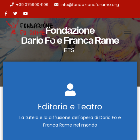
+39 0759004106
info@fondazioneforame.org
Fondazione
Dario Fo e Franca Rame
ETS
CONTATTACI
L'opera di Dario Fo e Franca Rame
Editoria e Teatro
Eventi, Convegni, Spettacoli Teatrali, Traduzioni e
La tutela e la diffusione dell'opera di Dario Fo e
Pubblicazioni
Franca Rame nel mondo