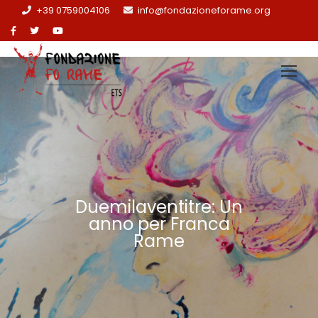
+39 0759004106
info@fondazioneforame.org
Duemilaventitre: Un
anno per Franca
Rame