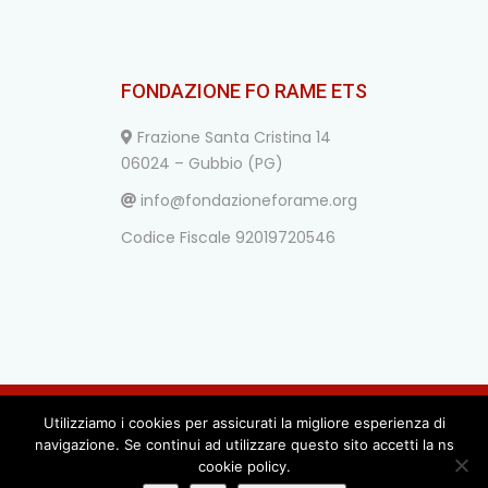
FONDAZIONE FO RAME ETS
Frazione Santa Cristina 14
06024 – Gubbio (PG)
info@fondazioneforame.org
Codice Fiscale 92019720546
Utilizziamo i cookies per assicurati la migliore esperienza di
© Fondazione Dario Fo e Franca Rame ETS | All rights
navigazione. Se continui ad utilizzare questo sito accetti la ns
reserved.
cookie policy.