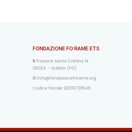
FONDAZIONE FO RAME ETS
Frazione Santa Cristina 14
06024 – Gubbio (PG)
info@fondazioneforame.org
Codice Fiscale 92019720546