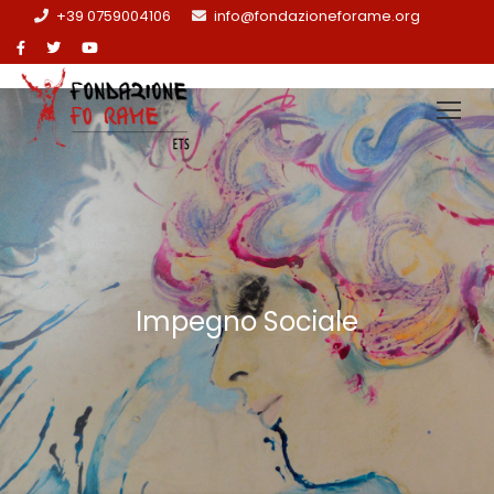
+39 0759004106
info@fondazioneforame.org
Impegno Sociale