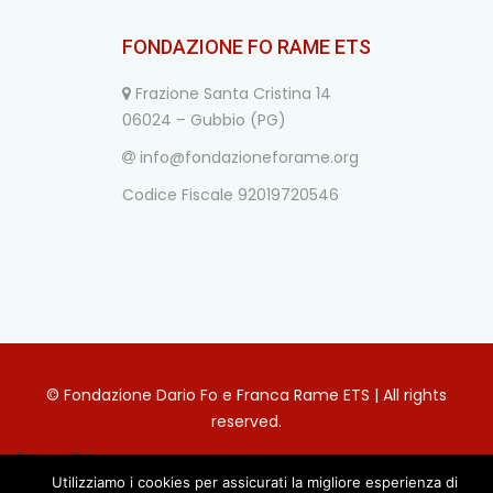
FONDAZIONE FO RAME ETS
Frazione Santa Cristina 14
06024 – Gubbio (PG)
info@fondazioneforame.org
Codice Fiscale 92019720546
© Fondazione Dario Fo e Franca Rame ETS | All rights
reserved.
Privacy Policy
Utilizziamo i cookies per assicurati la migliore esperienza di