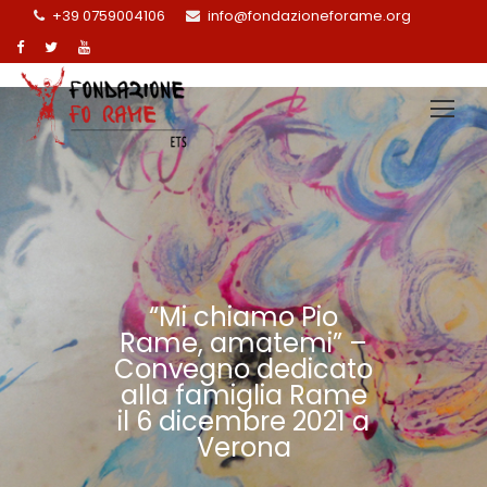
+39 0759004106
info@fondazioneforame.org
“Mi chiamo Pio
Rame, amatemi” –
Convegno dedicato
alla famiglia Rame
il 6 dicembre 2021 a
Verona