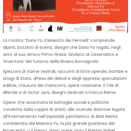
La mostra “Dario Fo, Il Maestro dei Pennelli” comprende
dipinti, bozzetti di scena, disegni che Dario Fo regalò, negli
anni, al suo amico Primo Grassi, Sindaco di Cesenatico e
‘inventore’ del turismo della Riviera Romagnola.
Spezzoni di trame teatrali, racconti di lotte operaie, bombe e
stragi di Stato, difesa dei deboli e degli oppressi, speculazioni
edilizie, chiusura dei manicomi, opere rossiniane, il Cile di
Allende e di Victor Jara, disegni dedicati a Franca Rame.
Opere che avvicinano le battaglie sociali e politiche
condotte dalla coppia di artisti, alle vicende dolorose legate
all’internamento nell’ospedale psichiatrico di Alda Merini,
considerata dal Maestro Fo, la più grande poetessa del
Novecento. Lui stesso, dopo avere vinto il Premio Nobel,