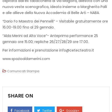
ospitata dall’ex tabaccheria di Via Magolfa, allestita con una
nuova veste scenografica, ideata insieme a Margherita Palli
e alle allieve della Nuova Accademia di Belle Arti – NABA.
“Dario Fo Maestro dei Pennelli” – Visitabile gratuitamente ore
16.00-19.00 fino al 29 gennaio.
“Alda Merini ad Alta Voce”- Anteprima performance 25
gennaio ore 15.00; repliche 26/27/28/29 ore 17.00.
Per informazioni e prenotazione
info@cetecteatro.it
www.spazioaldamerini.com
Comunicati Stampa
SHARE ON
Facebook
Twitter
Google+