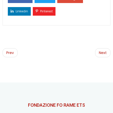
Linkedin
Pinterest
Post
navigation
Prev
Next
FONDAZIONE FO RAME ETS