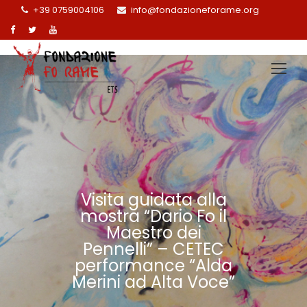
+39 0759004106
info@fondazioneforame.org
Visita guidata alla
mostra “Dario Fo il
Maestro dei
Pennelli” – CETEC
performance “Alda
Merini ad Alta Voce”