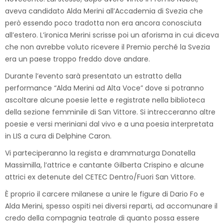
aveva candidato Alda Merini all’Accademia di Svezia che
però essendo poco tradotta non era ancora conosciuta
all’estero. L’ironica Merini scrisse poi un aforisma in cui diceva
che non avrebbe voluto ricevere il Premio perché la Svezia
era un paese troppo freddo dove andare.
Durante l’evento sarà presentato un estratto della
performance “Alda Merini ad Alta Voce” dove si potranno
ascoltare alcune poesie lette e registrate nella biblioteca
della sezione femminile di San Vittore. Si intrecceranno altre
poesie e versi meriniani dal vivo e a una poesia interpretata
in LIS a cura di Delphine Caron.
Vi parteciperanno la regista e drammaturga Donatella
Massimilla, l’attrice e cantante Gilberta Crispino e alcune
attrici ex detenute del CETEC Dentro/Fuori San Vittore.
È proprio il carcere milanese a unire le figure di Dario Fo e
Alda Merini, spesso ospiti nei diversi reparti, ad accomunare il
credo della compagnia teatrale di quanto possa essere