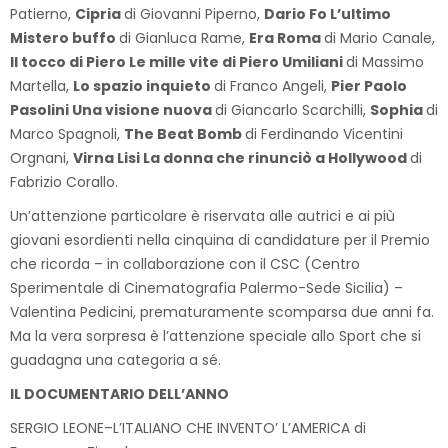
Patierno,
Cipria
di Giovanni Piperno,
Dario Fo L’ultimo
Mistero buffo
di Gianluca Rame,
Era Roma
di Mario Canale,
Il tocco di Piero Le mille vite di Piero Umiliani
di Massimo
Martella,
Lo spazio inquieto
di Franco Angeli,
Pier Paolo
Pasolini Una visione nuova
di Giancarlo Scarchilli,
Sophia
di
Marco Spagnoli,
The Beat Bomb
di Ferdinando Vicentini
Orgnani,
Virna Lisi La donna che rinunciò a Hollywood
di
Fabrizio Corallo.
Un’attenzione particolare è riservata alle autrici e ai più
giovani esordienti nella cinquina di candidature per il Premio
che ricorda – in collaborazione con il CSC (Centro
Sperimentale di Cinematografia Palermo-Sede Sicilia) –
Valentina Pedicini, prematuramente scomparsa due anni fa.
Ma la vera sorpresa è l’attenzione speciale allo Sport che si
guadagna una categoria a sé.
IL DOCUMENTARIO DELL’ANNO
SERGIO LEONE–L’ITALIANO CHE INVENTO’ L’AMERICA di