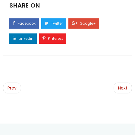
SHARE ON
Facebook
Twitter
Google+
Linkedin
Pinterest
Post
navigation
Prev
Next