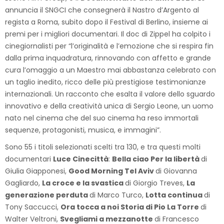
annuncia il SNGCI che consegnerà il Nastro d’Argento al
regista a Roma, subito dopo il Festival di Berlino, insieme ai
premi per i migliori documentari. Il doc di Zippel ha colpito i
cinegiornalisti per “l’originalità e l’emozione che si respira fin
dalla prima inquadratura, rinnovando con affetto e grande
cura l’omaggio a un Maestro mai abbastanza celebrato con
un taglio inedito, ricco delle più prestigiose testimonianze
internazionali. Un racconto che esalta il valore dello sguardo
innovativo e della creatività unica di Sergio Leone, un uomo
nato nel cinema che del suo cinema ha reso immortali
sequenze, protagonisti, musica, e immagini”.
Sono 55 i titoli selezionati scelti tra 130, e tra questi molti
documentari
Luce Cinecittà
:
Bella ciao Per la libertà
di
Giulia Giapponesi,
Good Morning Tel Aviv
di Giovanna
Gagliardo,
La croce e la svastica
di Giorgio Treves,
La
generazione perduta
di Marco Turco,
Lotta continua
di
Tony Saccucci,
Ora tocca a noi Storia di Pio La Torre
di
Walter Veltroni,
Svegliami a mezzanotte
di Francesco