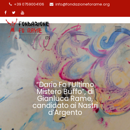
+39 0759004106
info@fondazioneforame.org
“Dario Fo l’Ultimo
Mistero Buffo”, di
Gianluca Rame,
candidato ai Nastri
d’Argento