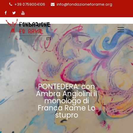
+39 0759004106
info@fondazioneforame.org
PONTEDERA: con
Ambra Angiolini il
monologo di
Franca Rame Lo
stupro