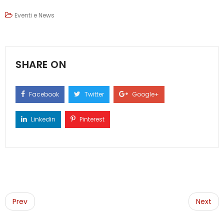
Eventi e News
SHARE ON
Facebook
Twitter
Google+
Linkedin
Pinterest
Post
navigation
Prev
Next