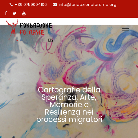
+39 0759004106
info@fondazioneforame.org
Cartografie della
Speranza: Arte,
Memorie e
Resilienza nei
processi migratori