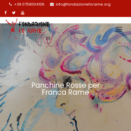
+39 0759004106
info@fondazioneforame.org
Panchine Rosse per
Franca Rame