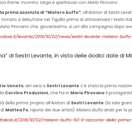
anca Rame: incontro, targa e spettacolo con Mario Pirovano
la prima assoluta di “Mistero buffo”
, all’Ariston di Sestri Leva
 tornato a debuttare nel Tigullio prima di attraversare i teatri i
e Mario Pirovano che, giovanissimo, si unì alla compagnia dopo a
coloxix.it/levante/2019/10/02/news/sestri-levante-mistero-buff
a” di Sestri Levante, in vista delle dodici date di M
orio Veneto
, ieri sera a
Sestri Levante
c’è stata la prima nazion
 da
Corvino Produzioni
, che ha in
Mario Pirovano
il protagonis
à della prima: proprio all’Ariston di
Sestri Levante
(la sala grand
 di
Mattea Fo
, nipote dei due artisti)
Mistero Buffo
andò per la pr
takolo.it/2019/10/02/mistero-buffo-50-il-racconto-della-prima-d