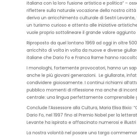
italiana con la loro fusione artistica e politica” – 
riflettere sulla naturale vocazione della nostra citt
deriva un arricchimento culturale di Sestri Levante,
un turismo curioso e attento alle iniziative artistich
vuole proprio sottolineare il grande valore aggiunto c
Riproposto da quel lontano 1969 ad oggi in oltre 5000 a
arricchito di volta in volta da nuove e diverse giull
italiane che Dario Fo e Franca Rame hanno raccolto
I monologhi, fortemente provocatori, hanno un sapor
anche le più giovani generazioni. Le giullarate, infatt
condividere gioiosamente. I continui richiami all’att
pubblico momenti di riflessione ma anche di inconteni
centrale: una lingua perfettamente comprensibile gra
Conclude l’Assessore alla Cultura, Maria Elisa Bixio:
Dario Fo, nel 1997 fino al Premio Nobel per la letter
Levante ha ispirato e affascinato numerosi e illustr
La nostra volontà nel posare una targa commemorativ