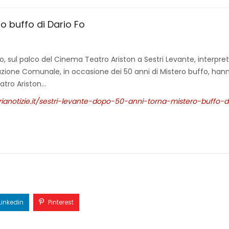
o buffo di Dario Fo
 Fo, sul palco del Cinema Teatro Ariston a Sestri Levante, interpr
razione Comunale, in occasione dei 50 anni di Mistero buffo, ha
atro Ariston…
rianotizie.it/sestri-levante-dopo-50-anni-torna-mistero-buffo-
Linkedin
Pinterest