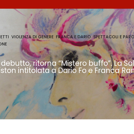
ETTI
VIOLENZA DI GENERE
FRANCA E DARIO
SPETTACOLI E PARO
ONE
l debutto, ritorna “Mistero buffo”. La
iston intitolata a Dario Fo e Franca Ra