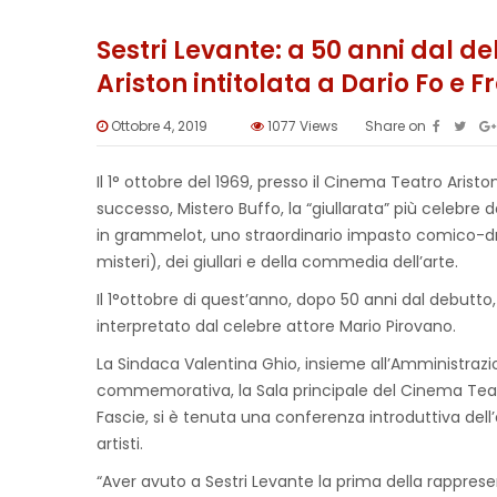
Sestri Levante: a 50 anni dal d
Ariston intitolata a Dario Fo e
Ottobre 4, 2019
1077
Views
Share on
Il 1° ottobre del 1969, presso il Cinema Teatro Aris
successo, Mistero Buffo, la “giullarata” più celebre d
in grammelot, uno straordinario impasto comico-dr
misteri), dei giullari e della commedia dell’arte.
Il 1°ottobre di quest’anno, dopo 50 anni dal debutto,
interpretato dal celebre attore Mario Pirovano.
La Sindaca Valentina Ghio, insieme all’Amministrazi
commemorativa, la Sala principale del Cinema Teatro
Fascie, si è tenuta una conferenza introduttiva dell
artisti.
“Aver avuto a Sestri Levante la prima della rappres