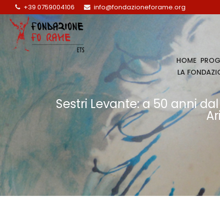
+39 0759004106
info@fondazioneforame.org
HOME
PROG
LA FONDAZI
Sestri Levante: a 50 anni da
Ar