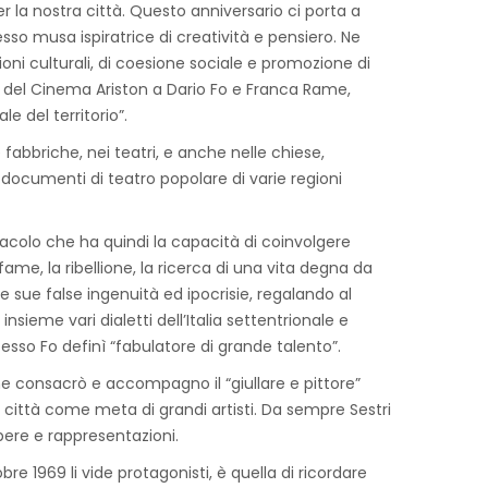
er la nostra città. Questo anniversario ci porta a
esso musa ispiratrice di creatività e pensiero. Ne
oni culturali, di coesione sociale e promozione di
pale del Cinema Ariston a Dario Fo e Franca Rame,
e del territorio”.
e fabbriche, nei teatri, e anche nelle chiese,
e documenti di teatro popolare di varie regioni
acolo che ha quindi la capacità di coinvolgere
 fame, la ribellione, la ricerca di una vita degna da
e sue false ingenuità ed ipocrisie, regalando al
sieme vari dialetti dell’Italia settentrionale e
esso Fo definì “fabulatore di grande talento”.
che consacrò e accompagno il “giullare e pittore”
ra città come meta di grandi artisti. Da sempre Sestri
pere e rappresentazioni.
1969 li vide protagonisti, è quella di ricordare