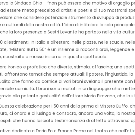
osserva la Sindaca Ghio – “non può essere che motivo di orgoglio p
à ad essere meta prescelta di artisti e poeti e al suo mostrarsi sp
 valore che considero potenziale strumento di sviluppo di produzi
e e culturali della nostra città. L’idea di intitolare la sala princi
he la loro presenza a Sestri Levante ha portato nella vita cultural
llestimenti, in Italia e all’estero, nelle piazze, nelle scuole, nell
arate, “Mistero Buffo 50” è un insieme di racconti orali, leggende 
, ricostruito e messo insieme in questo spettacolo.
e ironico e profetico che diverte, stimola, affascina; uno spett
i, affrontano tematiche sempre attuali: il potere, l’ingiustizia, la
ualità che fanno da cornice ai vari brani svelano il presente con l
bile comicità. I brani sono recitati in un linguaggio che mette in
zie alla potente gestualità dell’attore Mario Pirovano, che lo st
 “Questa celebrazione per i 50 anni dalla prima di Mistero Buffo, 
atura, ci onora e ci lusinga e consacra, ancora una volta, la nost
i ospiti che hanno lasciato testimonianza di affetto attraverso o
a dedicata a Dario Fo e Franca Rame nel teatro che nel1’ottobre 