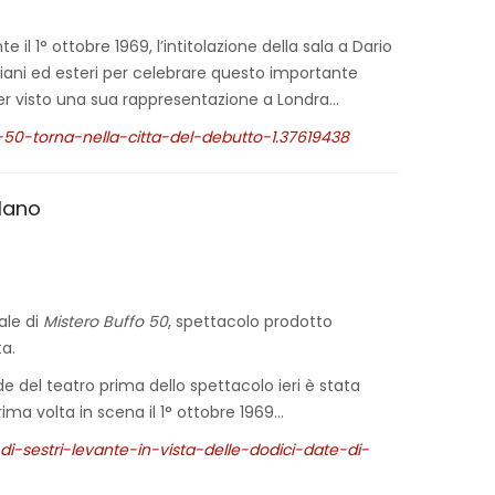
nte il 1° ottobre 1969, l’intitolazione della sala a Dario
taliani ed esteri per celebrare questo importante
ver visto una sua rappresentazione a Londra…
o-50-torna-nella-citta-del-debutto-1.37619438
ilano
ale di
Mistero Buffo 50
, spettacolo prodotto
ta.
e del teatro prima dello spettacolo ieri è stata
ima volta in scena il 1° ottobre 1969…
i-sestri-levante-in-vista-delle-dodici-date-di-