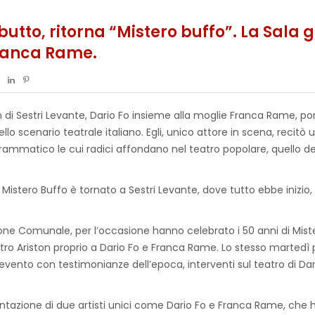
ebutto, ritorna “Mistero buffo”. La Sal
 Franca Rame.
ton di Sestri Levante, Dario Fo insieme alla moglie Franca Rame, p
ello scenario teatrale italiano. Egli, unico attore in scena, recitò 
ammatico le cui radici affondano nel teatro popolare, quello d
 Mistero Buffo è tornato a Sestri Levante, dove tutto ebbe inizio
one Comunale, per l’occasione hanno celebrato i 50 anni di Mist
 Ariston proprio a Dario Fo e Franca Rame. Lo stesso martedì pr
’evento con testimonianze dell’epoca, interventi sul teatro di Dar
entazione di due artisti unici come Dario Fo e Franca Rame, che