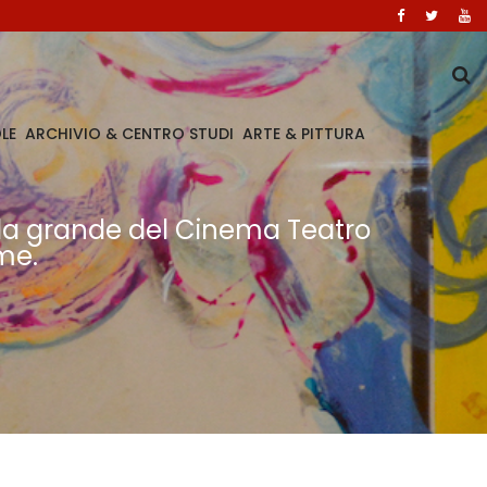
LE
ARCHIVIO & CENTRO STUDI
ARTE & PITTURA
 Sala grande del Cinema Teatro
me.