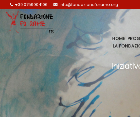
+39 0759004106
info@fondazioneforame.org
HOME
PROG
LA FONDAZI
Iniziat