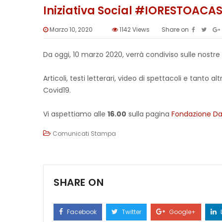
Iniziativa Social #IORESTOACA
Marzo 10, 2020
1142
Views
Share on
Da oggi, 10 marzo 2020, verrà condiviso sulle nostre
Articoli, testi letterari, video di spettacoli e tant
Covid19.
Vi aspettiamo alle
16.00
sulla pagina
Fondazione Da
Comunicati Stampa
SHARE ON
Facebook
Twitter
Google+