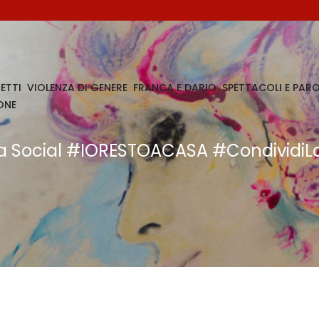
ETTI
VIOLENZA DI GENERE
FRANCA E DARIO
SPETTACOLI E PARO
ONE
iva Social #IORESTOACASA #CondividiL