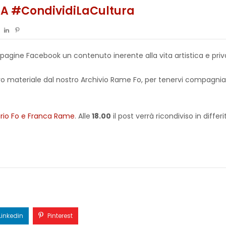
SA #CondividiLaCultura
 pagine Facebook un contenuto inerente alla vita artistica e pri
o altro materiale dal nostro Archivio Rame Fo, per tenervi compagn
rio Fo e Franca Rame
. Alle
18.00
il post verrà ricondiviso in differ
Linkedin
Pinterest