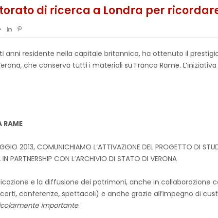
orato di ricerca a Londra per ricorda
i anni residente nella capitale britannica, ha ottenuto il presti
Verona, che conserva tutti i materiali su Franca Rame. L’iniziativ
A RAME
AGGIO 2013, COMUNICHIAMO L’ATTIVAZIONE DEL PROGETTO DI STUDI
IN PARTNERSHIP CON L’ARCHIVIO DI STATO DI VERONA
azione e la diffusione dei patrimoni, anche in collaborazione con 
ncerti, conferenze, spettacoli) e anche grazie all’impegno di cu
rticolarmente importante
.