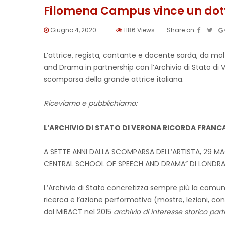
Filomena Campus vince un dott
Giugno 4, 2020
1186
Views
Share on
L’attrice, regista, cantante e docente sarda, da molt
and Drama in partnership con l’Archivio di Stato di 
scomparsa della grande attrice italiana.
Riceviamo e pubblichiamo:
L’ARCHIVIO DI STATO DI VERONA RICORDA FRANC
A SETTE ANNI DALLA SCOMPARSA DELL’ARTISTA, 29 M
CENTRAL SCHOOL OF SPEECH AND DRAMA” DI LONDRA 
L’Archivio di Stato concretizza sempre più la comunic
ricerca e l’azione performativa (mostre, lezioni, co
dal MiBACT nel 2015
archivio di interesse storico pa