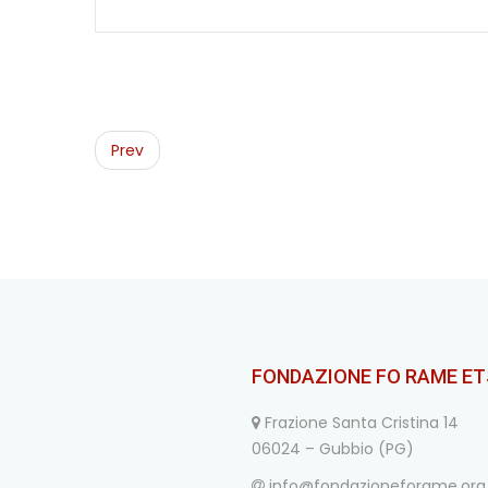
Post
navigation
Prev
FONDAZIONE FO RAME ET
Frazione Santa Cristina 14
06024 – Gubbio (PG)
info@fondazioneforame.org