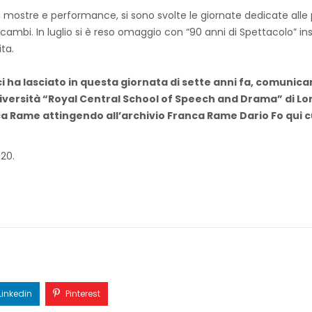
ra mostre e performance, si sono svolte le giornate dedicate alle
ambi. In luglio si è reso omaggio con “90 anni di Spettacolo” insiem
ta.
i ha lasciato in questa giornata di sette anni fa, comunica
iversità “Royal Central School of Speech and Drama” di Lond
ca Rame attingendo all’archivio Franca Rame Dario Fo qui cu
20.
Linkedin
Pinterest