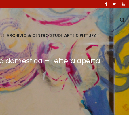
LE
ARCHIVIO & CENTRO STUDI
ARTE & PITTURA
nza domestica – Lettera aperta