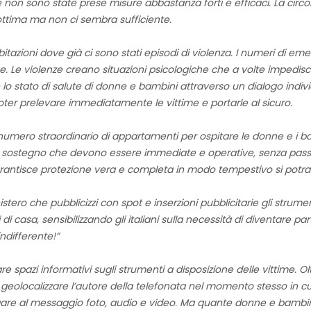
n sono state prese misure abbastanza forti e efficaci. La circola
a ottima ma non ci sembra sufficiente.
 abitazioni dove già ci sono stati episodi di violenza. I numeri di e
. Le violenze creano situazioni psicologiche che a volte impedisc
 lo stato di salute di donne e bambini attraverso un dialogo individ
oter prelevare immediatamente le vittime e portarle al sicuro.
ero straordinario di appartamenti per ospitare le donne e i bamb
di sostegno che devono essere immediate e operative, senza passa
 garantisce protezione vera e completa in modo tempestivo si potra
inistero che pubblicizzi con spot e inserzioni pubblicitarie gli str
 di casa, sensibilizzando gli italiani sulla necessità di diventare par
ndifferente!”
are spazi informativi sugli strumenti a disposizione delle vittime. 
i geolocalizzare l’autore della telefonata nel momento stesso in cu
gare al messaggio foto, audio e video. Ma quante donne e bambin