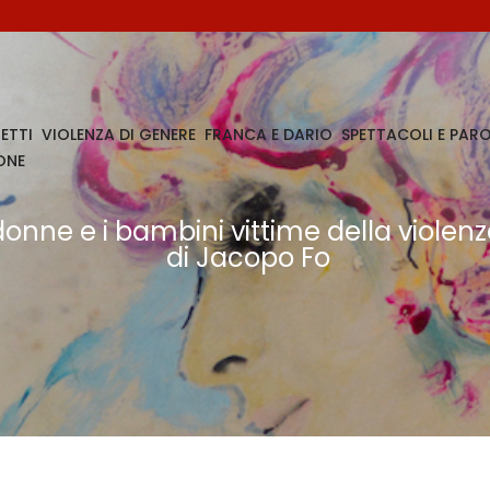
ETTI
VIOLENZA DI GENERE
FRANCA E DARIO
SPETTACOLI E PARO
ONE
donne e i bambini vittime della viole
di Jacopo Fo