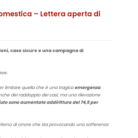
domestica – Lettera aperta di
zioni, case sicure e una campagna di
ese:
er limitare quella che è una tragica
emergenza
.
che del raddoppio dei casi, ma una rilevazione
aiuto sono aumentate addirittura del 74,5 per
 inferno di orrore che sta provocando una sofferenza