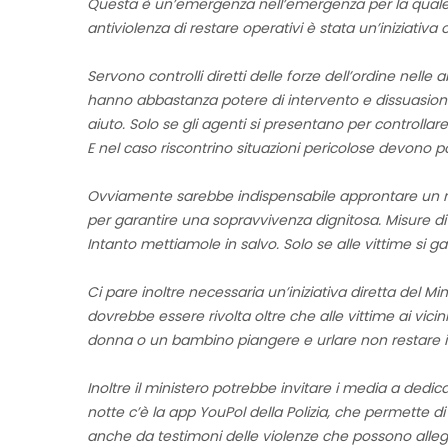
Questa è un’emergenza nell’emergenza per la quale no
antiviolenza di restare operativi è stata un’iniziativ
Servono controlli diretti delle forze dell’ordine nelle
hanno abbastanza potere di intervento e dissuasione
aiuto. Solo se gli agenti si presentano per controllare
E nel caso riscontrino situazioni pericolose devono p
Ovviamente sarebbe indispensabile approntare un num
per garantire una sopravvivenza dignitosa. Misure 
Intanto mettiamole in salvo. Solo se alle vittime si
Ci pare inoltre necessaria un’iniziativa diretta del M
dovrebbe essere rivolta oltre che alle vittime ai vicini
donna o un bambino piangere e urlare non restare i
Inoltre il ministero potrebbe invitare i media a dedic
notte c’è la app YouPol della Polizia, che permette d
anche da testimoni delle violenze che possono alle