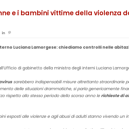
ne e i bambini vittime della violenza 
Interno Luciana Lamorgese: chiediamo controlli nelle abita
 all’Ufficio di gabinetto della ministra degli interni Luciana Lamorg
avirus
sarebbero indispensabili misure altrettanto straordinarie p
nto delle situazioni drammatiche, si parla genericamente finan
rzo rispetto allo stesso periodo dello scorso anno le
richieste di 
ini esposti alle violenze e agli abusi di adulti stanno vivendo un