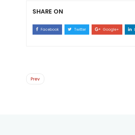
SHARE ON
Facebook
Twitter
Google+
Post
navigation
Prev