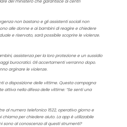
re del ministero che garantisce ai centri
mergenza non bastano e gli assistenti sociali non
ono alle donne e ai bambini di reagire e chiedere
uale e riservato, sarà possibile scoprire le violenze.
ini, assistenza per la loro protezione e un sussidio
ggi burocratici. Gli accertamenti verranno dopo.
nno arginare le violenze.
umenti a disposizione delle vittime. Questa campagna
te attiva nella difesa delle vittime: “Se senti una
Oltre al numero telefonico 1522, operativo giorno e
i chiama per chiedere aiuto. La app è utilizzabile
i sono al conoscenza di questi strumenti?