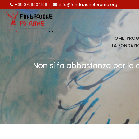
+39 0759004106
info@fondazioneforame.org
HOME
PROG
LA FONDAZI
Non si fa abbastanza per le 