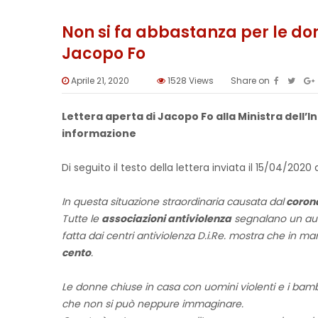
Non si fa abbastanza per le don
Jacopo Fo
Aprile 21, 2020
1528
Views
Share on
Lettera aperta di Jacopo Fo alla Ministra dell’
informazione
Di seguito il testo della lettera inviata il 15/04/2020
In questa situazione straordinaria causata dal
coron
Tutte le
associazioni antiviolenza
segnalano un aume
fatta dai centri antiviolenza D.i.Re. mostra che in ma
cento
.
Le donne chiuse in casa con uomini violenti e i bamb
che non si può neppure immaginare.