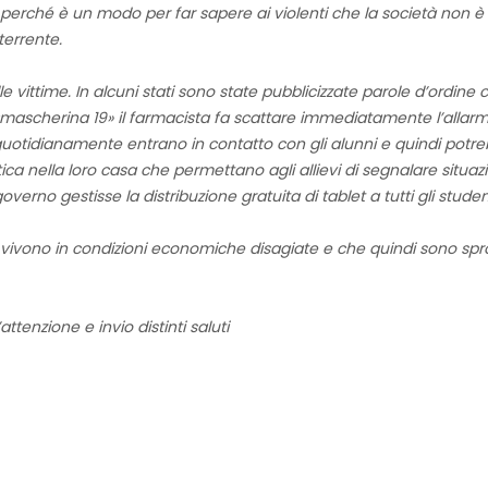
ché è un modo per far sapere ai violenti che la società non è i
terrente.
le vittime. In alcuni stati sono state pubblicizzate parole d’ordin
scherina 19» il farmacista fa scattare immediatamente l’allarme 
quotidianamente entrano in contatto con gli alunni e quindi potre
 nella loro casa che permettano agli allievi di segnalare situazio
erno gestisse la distribuzione gratuita di tablet a tutti gli studen
he vivono in condizioni economiche disagiate e che quindi sono spro
attenzione e invio distinti saluti