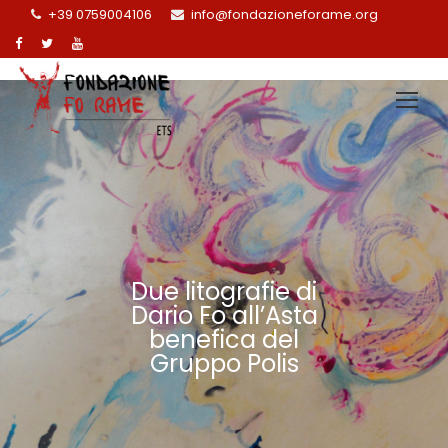
+39 0759004106
info@fondazioneforame.org
Due litografie di
Dario Fo all’Asta
benefica del
Gruppo Polis