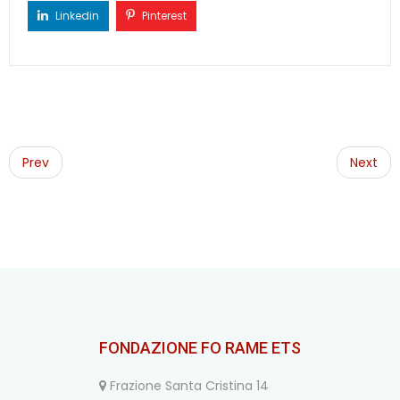
Linkedin
Pinterest
Post
navigation
Prev
Next
FONDAZIONE FO RAME ETS
Frazione Santa Cristina 14