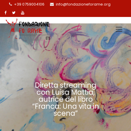
+39 0759004106
info@fondazioneforame.org
Diretta streaming
con Luisa Mattia,
autrice del libro
“Franca: Una vita in
scena”