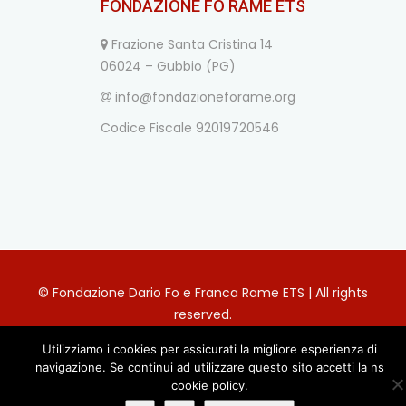
FONDAZIONE FO RAME ETS
Frazione Santa Cristina 14
06024 – Gubbio (PG)
info@fondazioneforame.org
Codice Fiscale 92019720546
© Fondazione Dario Fo e Franca Rame ETS | All rights
reserved.
Privacy Policy
Utilizziamo i cookies per assicurati la migliore esperienza di
navigazione. Se continui ad utilizzare questo sito accetti la ns
cookie policy.