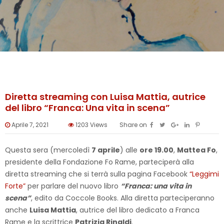
Diretta streaming con Luisa Mattia, autrice
del libro “Franca: Una vita in scena”
Aprile 7, 2021
1203
Views
Share on
Questa sera (mercoledì
7 aprile
) alle
ore 19.00
,
Mattea Fo
,
presidente della Fondazione Fo Rame, parteciperà alla
diretta streaming che si terrà sulla pagina Facebook
“Leggimi
Forte”
per parlare del nuovo libro
“Franca: una vita in
scena”
, edito da Coccole Books. Alla diretta parteciperanno
anche
Luisa Mattia
, autrice del libro dedicato a Franca
Rame e la scrittrice
Patrizia Rinaldi
.