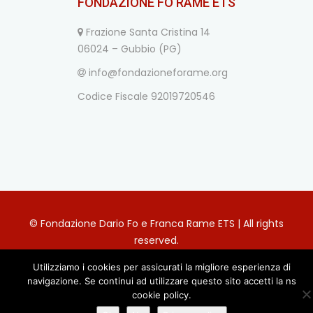
FONDAZIONE FO RAME ETS
Frazione Santa Cristina 14
06024 – Gubbio (PG)
info@fondazioneforame.org
Codice Fiscale 92019720546
© Fondazione Dario Fo e Franca Rame ETS | All rights
reserved.
Privacy Policy
Utilizziamo i cookies per assicurati la migliore esperienza di
navigazione. Se continui ad utilizzare questo sito accetti la ns
cookie policy.