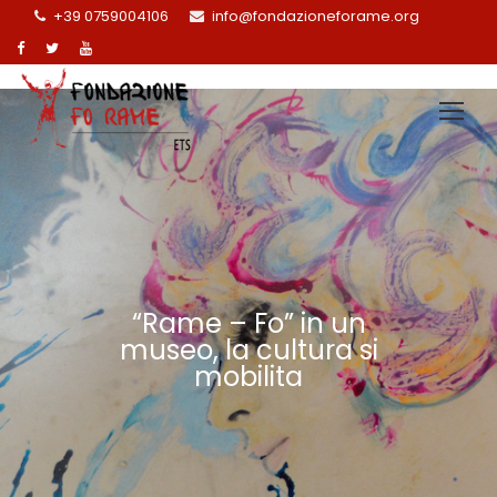
+39 0759004106
info@fondazioneforame.org
“Rame – Fo” in un
museo, la cultura si
mobilita