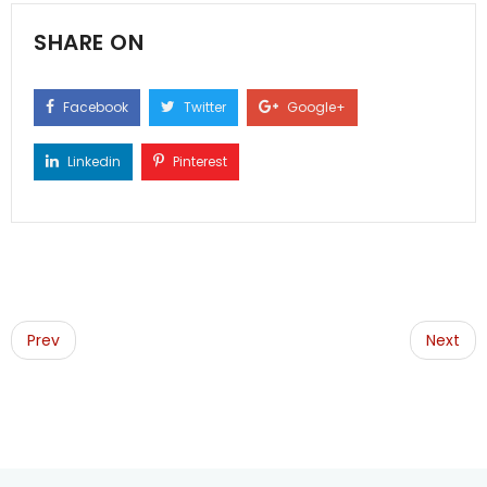
SHARE ON
Facebook
Twitter
Google+
Linkedin
Pinterest
Post
navigation
Prev
Next