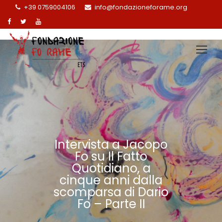
+39 0759004106
info@fondazioneforame.org
Intervista a Jacopo
Fo su Il Fatto
Quotidiano, a
cinque anni dalla
scomparsa di Dario
Fo – Parte II