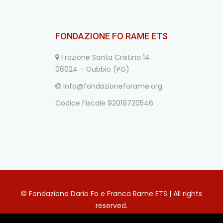
FONDAZIONE FO RAME ETS
Frazione Santa Cristina 14
06024 – Gubbio (PG)
info@fondazioneforame.org
Codice Fiscale 92019720546
© Fondazione Dario Fo e Franca Rame ETS | All rights
reserved.
Privacy Policy