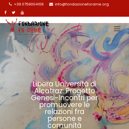
+39 0759004106
info@fondazioneforame.org
Libera Università di
Alcatraz: Progetto
Genesi-Incontri per
promuovere le
relazioni fra
persone e
comunità