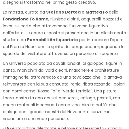
disegno si trasforma nel primo gesto creativo.
La mostra, curata da
Stefano Bertea
e
Mattea Fo
della
Fondazione Fo Rame
, riunisce dipinti, acquerelli, bozzetti e
lavori su carta che attraversano l’universo figurativo
dell’artista. Le opere esposte si presentano in un allestimento
studiato da
Pennabilli Antiquariato
per intrecciare l’opera
del Premio Nobel con lo spirito del borgo accompagnando lo
sguardo del visitatore attraverso un percorso di scoperta.
Un universo popolato da cavalli lanciati al galoppo, figure in
danza, manichini dai volti ciechi, maschere e architetture
immaginarie, attraversato da una tavolozza che Fo amava
reinventare con la sua consueta ironia, ribattezzando i colori
con nomi come “Rosso Fo” o “verde terribile”. Una pittura
libera, costruita con acrilici, acquerelli, collage, pastelli, ma
anche materiali inconsueti come vino, birra e caffè, che
dialoga con i grandi maestri del Novecento senza mai
rinunciare a una voce personale.
«Mi sento attore dilettante e pittore professionista», amava