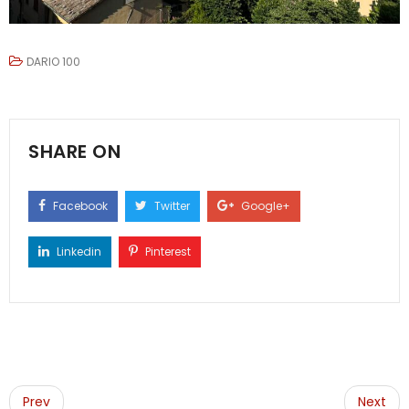
DARIO 100
SHARE ON
Facebook
Twitter
Google+
Linkedin
Pinterest
Post
navigation
Prev
Next