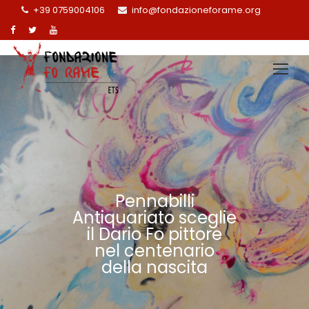
+39 0759004106
info@fondazioneforame.org
Pennabilli
Antiquariato sceglie
il Dario Fo pittore
nel centenario
della nascita