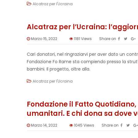
Alcatraz per l'Ucraina
Alcatraz per l’Ucraina: l’aggi
Marzo 15, 2022
1181
Views
Share on
Cari donatori, nel ringraziarvi per aver dato un cont
Fondazione Fo Rame sta compiendo presso la struttu
bambini. Il progetto, oltre alla.
Alcatraz per l'Ucraina
Fondazione il Fatto Quotidiano
umanitari. E chi dona sa dove v
Marzo 14, 2022
1045
Views
Share on