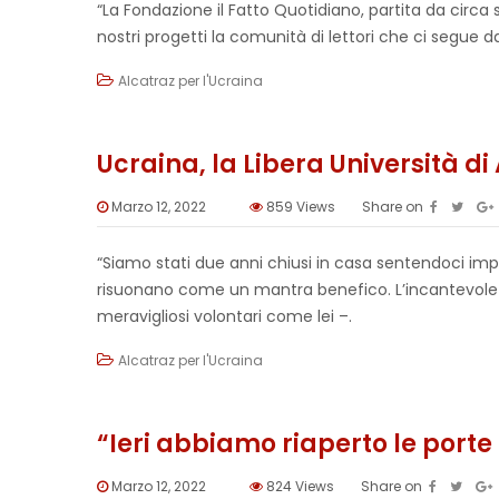
“La Fondazione il Fatto Quotidiano, partita da circa
nostri progetti la comunità di lettori che ci segue 
Alcatraz per l'Ucraina
Ucraina, la Libera Università di
Marzo 12, 2022
859
Views
Share on
“Siamo stati due anni chiusi in casa sentendoci impo
risuonano come un mantra benefico. L’incantevole Ma
meravigliosi volontari come lei –.
Alcatraz per l'Ucraina
“Ieri abbiamo riaperto le porte 
Marzo 12, 2022
824
Views
Share on