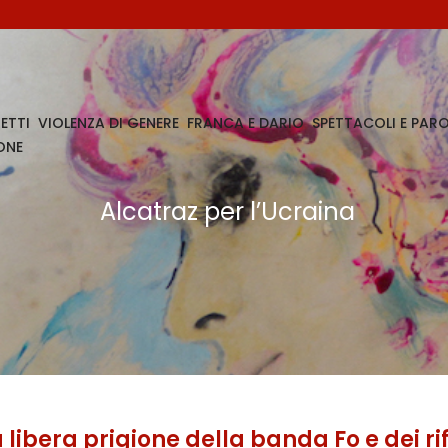
ETTI
VIOLENZA DI GENERE
FRANCA E DARIO
SPETTACOLI E PARO
ONE
Alcatraz per l’Ucraina
 libera prigione della banda Fo e dei rif