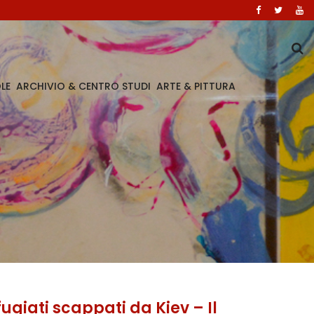
LE
ARCHIVIO & CENTRO STUDI
ARTE & PITTURA
ugiati scappati da Kiev – Il