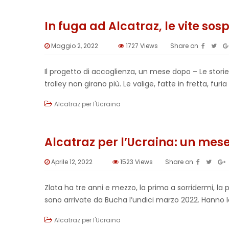
In fuga ad Alcatraz, le vite sosp
Maggio 2, 2022
1727
Views
Share on
Il progetto di accoglienza, un mese dopo – Le storie.
trolley non girano più. Le valige, fatte in fretta, furi
Alcatraz per l'Ucraina
Alcatraz per l’Ucraina: un mese 
Aprile 12, 2022
1523
Views
Share on
Zlata ha tre anni e mezzo, la prima a sorridermi, la 
sono arrivate da Bucha l’undici marzo 2022. Hanno las
Alcatraz per l'Ucraina