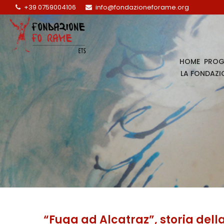
+39 0759004106
info@fondazioneforame.org
HOME
PROG
LA FONDAZI
“Fuga ad Alcatraz”, storia della