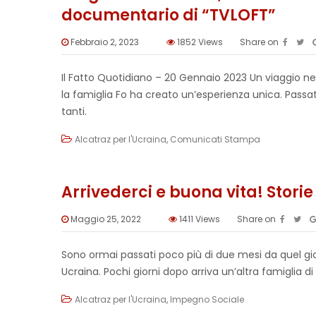
documentario di “TVLOFT”
Febbraio 2, 2023
1852
Views
Share on
Il Fatto Quotidiano – 20 Gennaio 2023 Un viaggio nell
la famiglia Fo ha creato un’esperienza unica. Passat
tanti.
Alcatraz per l'Ucraina
,
Comunicati Stampa
Arrivederci e buona vita! Stori
Maggio 25, 2022
1411
Views
Share on
Sono ormai passati poco più di due mesi da quel gio
Ucraina. Pochi giorni dopo arriva un’altra famiglia di 
Alcatraz per l'Ucraina
,
Impegno Sociale