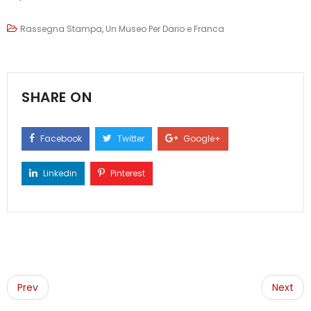
Rassegna Stampa
,
Un Museo Per Dario e Franca
SHARE ON
Facebook
Twitter
Google+
Linkedin
Pinterest
Post
navigation
Prev
Next