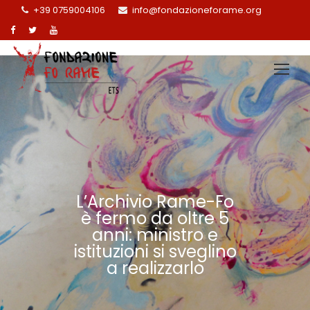
+39 0759004106
info@fondazioneforame.org
L’Archivio Rame-Fo
è fermo da oltre 5
anni: ministro e
istituzioni si sveglino
a realizzarlo