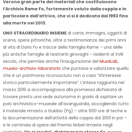
Verona gran parte dei materiali che costituiscono
l’Archivio Rame Fo, fortemente voluto dalla coppia e in
particolare dall’attrice, che vi si è dedicata dal 1993 fino
alla morte nel 2013.
UNO STRAORDINARIO INSIEME
di carte, immagini, oggetti di
scena, opere pittoriche, oltre a testimonianze dei primi anni
di vita di Dario Fo e tracce della famiglia Rame – una delle
più antiche famiglie di teatranti girovaghi – risalenti al XVIII
secolo, che permise anche l’inaugurazione del
MusALab,
museo-archivio-laboratorio
che puntava a valorizzare quello
che è un patrimonio riconosciuto non a caso “d’interesse
storico particolarmente importante”. L’intesa raggiunta nel
marzo 2016 si accompagnava alla promessa dichiarata di
trovare presto una sede autonoma in grado di ospitare un
polo archivistico-museale all’avanguardia, accogliendo tutto
il materiale rimasto a Gubbio (Pg) – oltre 600 ore di teche e
la documentazione dell’attività della coppia dal 2001 in poi –
e le centinaia di opere del Premio Nobel rimaste negli