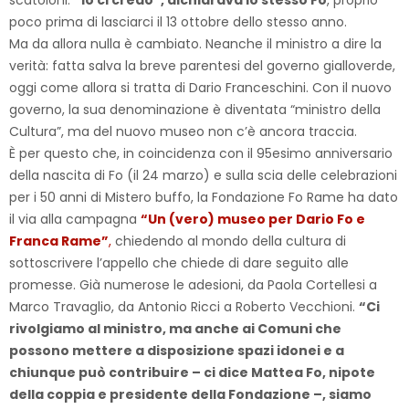
scatoloni.
“Io ci credo”, dichiarava lo stesso Fo
, proprio
poco prima di lasciarci il 13 ottobre dello stesso anno.
Ma da allora nulla è cambiato. Neanche il ministro a dire la
verità: fatta salva la breve parentesi del governo gialloverde,
oggi come allora si tratta di Dario Franceschini. Con il nuovo
governo, la sua denominazione è diventata “ministro della
Cultura”, ma del nuovo museo non c’è ancora traccia.
È per questo che, in coincidenza con il 95esimo anniversario
della nascita di Fo (il 24 marzo) e sulla scia delle celebrazioni
per i 50 anni di Mistero buffo, la Fondazione Fo Rame ha dato
il via alla campagna
“Un (vero) museo per Dario Fo e
Franca Rame”
,
chiedendo al mondo della cultura di
sottoscrivere l’appello che chiede di dare seguito alle
promesse. Già numerose le adesioni, da Paola Cortellesi a
Marco Travaglio, da Antonio Ricci a Roberto Vecchioni.
“Ci
rivolgiamo al ministro, ma anche ai Comuni che
possono mettere a disposizione spazi idonei e a
chiunque può contribuire – ci dice Mattea Fo, nipote
della coppia e presidente della Fondazione –, siamo