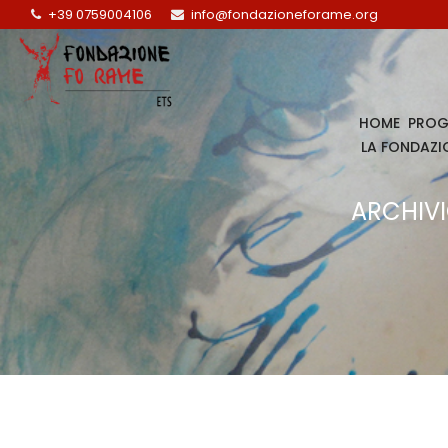
+39 0759004106
info@fondazioneforame.org
HOME
PROG
LA FONDAZI
ARCHIVIO