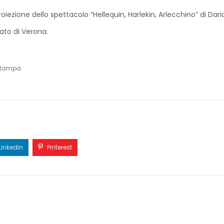
roiezione dello spettacolo “Hellequin, Harlekin, Arlecchino” di Da
tato di Verona.
Stampa
Linkedin
Pinterest