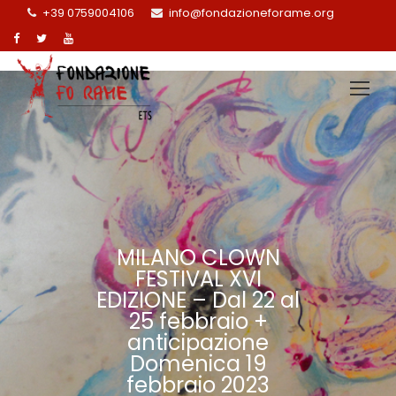
+39 0759004106
info@fondazioneforame.org
MILANO CLOWN
FESTIVAL XVI
EDIZIONE – Dal 22 al
25 febbraio +
anticipazione
Domenica 19
febbraio 2023