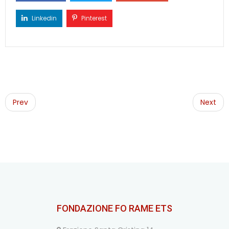
Linkedin
Pinterest
Post
navigation
Prev
Next
FONDAZIONE FO RAME ETS