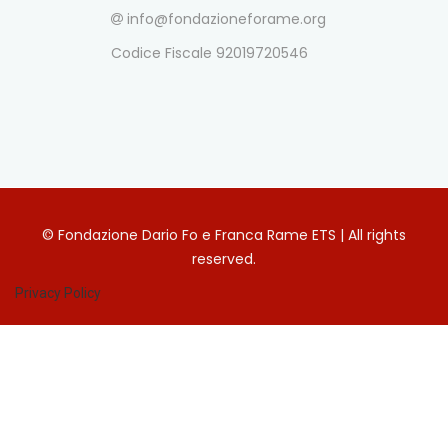
info@fondazioneforame.org
Codice Fiscale 92019720546
© Fondazione Dario Fo e Franca Rame ETS | All rights
reserved.
Privacy Policy