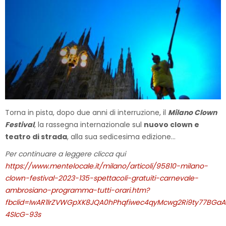
Torna in pista, dopo due anni di interruzione, il
Milano Clown
Festival
, la rassegna internazionale sul
nuovo clown e
teatro di strada
, alla sua sedicesima edizione…
Per continuare a leggere clicca qui
https://www.mentelocale.it/milano/articoli/95810-milano-
clown-festival-2023-135-spettacoli-gratuiti-carnevale-
ambrosiano-programma-tutti-orari.htm?
fbclid=IwAR1lrZVWGpXK8JQA0hPhqfiwec4qyMcwg2Ri9ty77BGa
4SIcG-93s