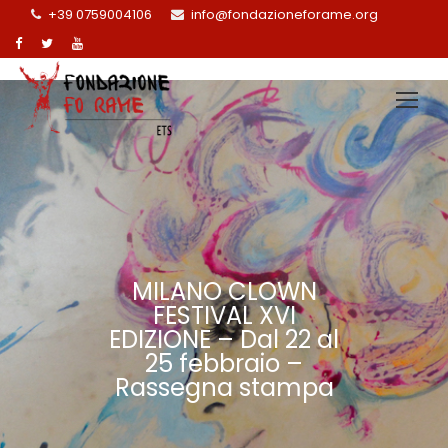
+39 0759004106
info@fondazioneforame.org
MILANO CLOWN
FESTIVAL XVI
EDIZIONE – Dal 22 al
25 febbraio –
Rassegna stampa