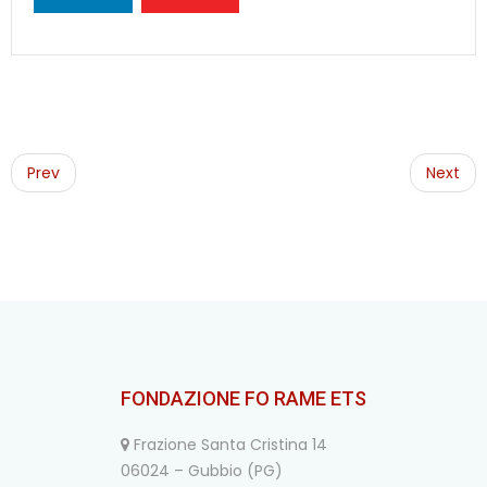
Post
navigation
Prev
Next
FONDAZIONE FO RAME ETS
Frazione Santa Cristina 14
06024 – Gubbio (PG)