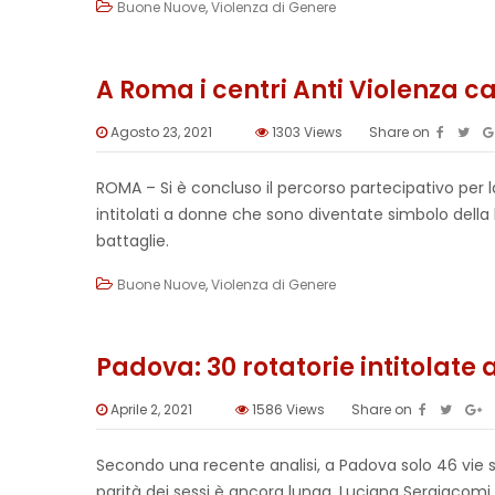
Buone Nuove
,
Violenza di Genere
A Roma i centri Anti Violenza ca
Agosto 23, 2021
1303
Views
Share on
ROMA – Si è concluso il percorso partecipativo per l
intitolati a donne che sono diventate simbolo della
battaglie.
Buone Nuove
,
Violenza di Genere
Padova: 30 rotatorie intitolate 
Aprile 2, 2021
1586
Views
Share on
Secondo una recente analisi, a Padova solo 46 vie s
parità dei sessi è ancora lunga. Luciana Sergiacom