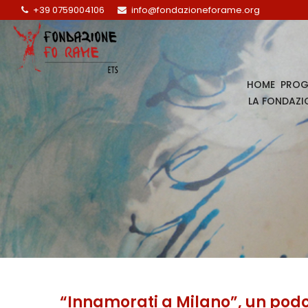
+39 0759004106
info@fondazioneforame.org
HOME
PROG
LA FONDAZI
“Innamorati a Milano”, un pod