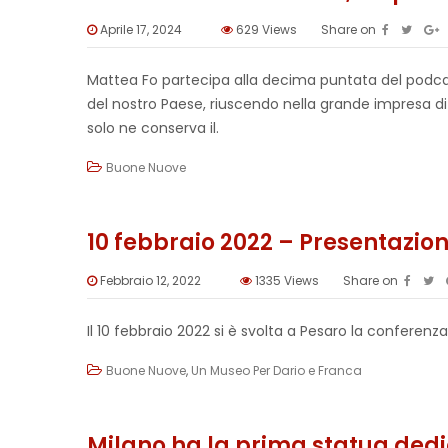
Aprile 17, 2024
629
Views
Share on
Mattea Fo partecipa alla decima puntata del podca
del nostro Paese, riuscendo nella grande impresa di r
solo ne conserva il.
Buone Nuove
10 febbraio 2022 – Presentazio
Febbraio 12, 2022
1335
Views
Share on
Il 10 febbraio 2022 si è svolta a Pesaro la confere
Buone Nuove
,
Un Museo Per Dario e Franca
Milano ha la prima statua dedic