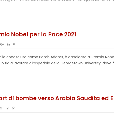
io Nobel per la Pace 2021
eglio conosciuto come Patch Adams, è candidato al Premio Nobel 
inizia a lavorare all’ospedale della Georgetown University, dove f
port di bombe verso Arabia Saudita ed Em