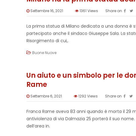
Settembre 16, 2021
1361
Views
Share on
La prima statua di Milano dedicata a una donna è st
partecipato anche il sindaco Giuseppe Sala. La statu
Risorgimento di cui,.
Buone Nuove
Un aiuto e un simbolo per le don
Rame
Settembre 6, 2021
1292
Views
Share on
Franca Rame aveva 83 anni quando è morta il 29 magg
antiviolenza di via Dalmazia 25 porterà il suo nome.
dell’area in.