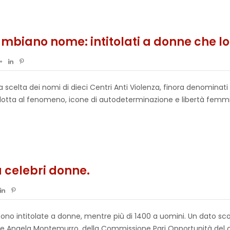
mbiano nome: intitolati a donne che lott
a scelta dei nomi di dieci Centri Anti Violenza, finora denominati
 lotta al fenomeno, icone di autodeterminazione e libertà femmin
a celebri donne.
ono intitolate a donne, mentre più di 1400 a uomini. Un dato sco
i e Angela Montemurro, della Commissione Pari Opportunità del c