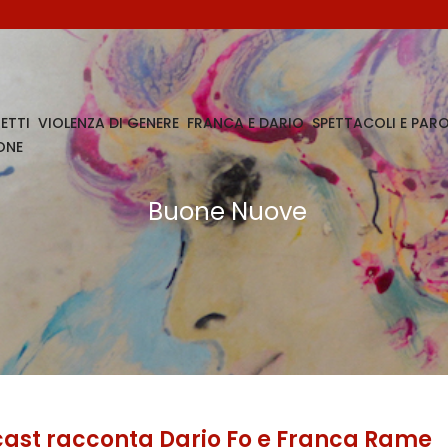
ETTI
VIOLENZA DI GENERE
FRANCA E DARIO
SPETTACOLI E PARO
ONE
Buone Nuove
cast racconta Dario Fo e Franca Rame