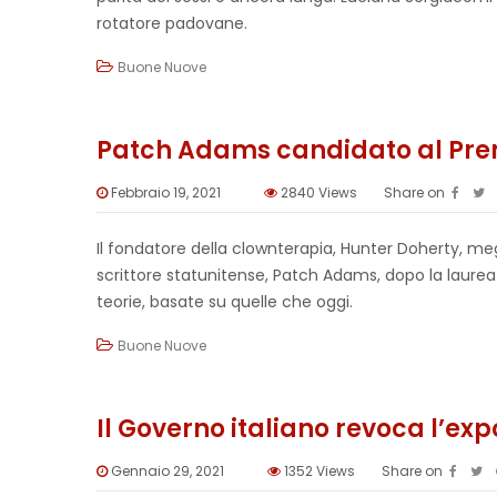
rotatore padovane.
Buone Nuove
Patch Adams candidato al Prem
Febbraio 19, 2021
2840
Views
Share on
Il fondatore della clownterapia, Hunter Doherty, m
scrittore statunitense, Patch Adams, dopo la laurea 
teorie, basate su quelle che oggi.
Buone Nuove
Il Governo italiano revoca l’ex
Gennaio 29, 2021
1352
Views
Share on