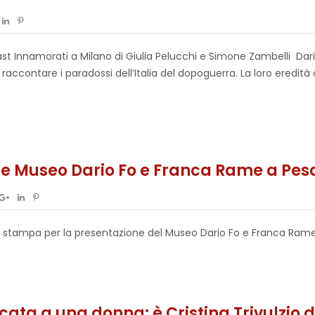
st Innamorati a Milano di Giulia Pelucchi e Simone Zambelli Da
accontare i paradossi dell’Italia del dopoguerra. La loro eredità 
ne Museo Dario Fo e Franca Rame a Pes
nza stampa per la presentazione del Museo Dario Fo e Franca Rame
ata a una donna: è Cristina Trivulzio d